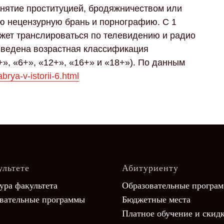
анятие проституцией, бродяжничеством или
ю нецензурную брань и порнографию. С 1
жет транслироваться по телевидению и радио
а введена возрастная классификация
», «6+», «12+», «16+» и «18+»). По данным
brya-v-istorii-6.html
ультете
Абитуриенту
ура факультета
Образовательные програ
вательные программы
Бюджетные места
Платное обучение и скид