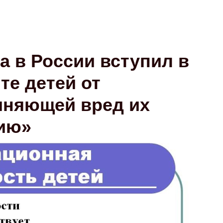
да в России вступил в
те детей от
иняющей вред их
тию»