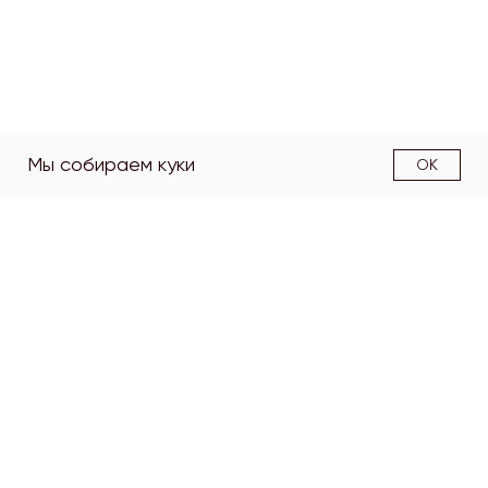
Мы собираем куки
OK
О факультете
Структура
факультета
Образовательные
программы
Наука
Работодателям