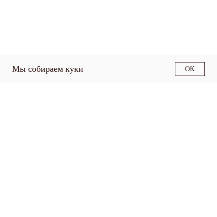
Мы собираем куки
OK
О факультете
Структура факультета
Образовательные
программы
Наука
Работодателям
Контакты
Политика