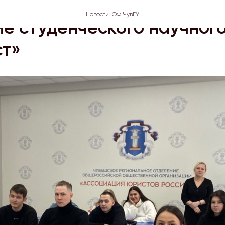
Т
Новости ЮФ ЧувГУ
е студенческого научног
ст»