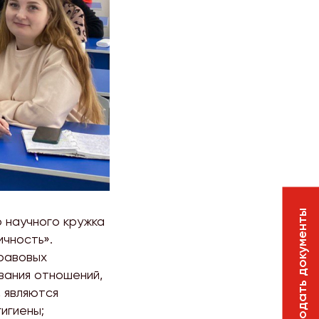
Подать документы
 научного кружка
чность».
равовых
вания отношений,
 являются
игиены;