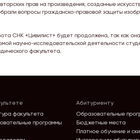
вторских прав на произведения, созданные искусст
обрали вопросы гражданско-правовой защиты изобр
ота СНК «Цивилист» будет продолжена, так как она
мой научно-исследовательской деятельности студ
дического факультета.
ультете
Абитуриенту
тура факультета
Образовательные прог
овательные программы
Бюджетные места
Платное обучение и ск
одателям
Иногородним абитурие