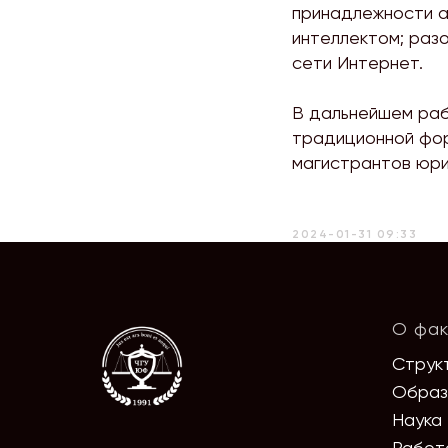
принадлежности а
интеллектом; раз
сети Интернет.
В дальнейшем раб
традиционной фор
магистрантов юри
2024-01-31 09:33
О фак
Струк
Образ
Наука
Работ