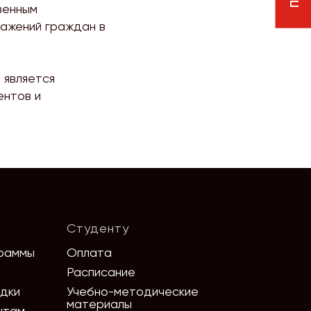
венным
ажений граждан в
 является
ентов и
Студенту
раммы
Оплата
Расписание
идки
Учебно-методические
материалы
нтам