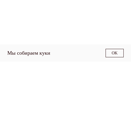
Мы собираем куки
OK
О факультете
Структура факультета
Образовательные
программы
Наука
Работодателям