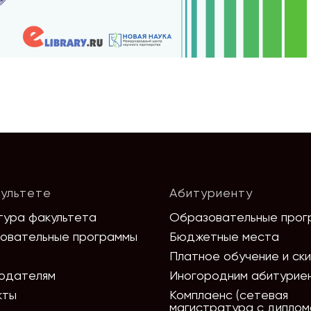
ультете
Абитуриенту
тура факультета
Образовательные прог
овательные программы
Бюджетные места
Платное обучение и ск
одателям
Иногородним абитурие
кты
Комплаенс (сетевая
магистратура с дипло