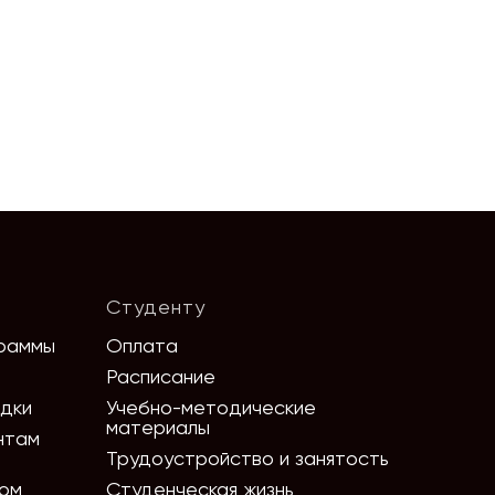
Студенту
раммы
Оплата
Расписание
идки
Учебно-методические
материалы
нтам
Трудоустройство и занятость
мом
Студенческая жизнь