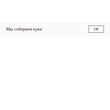
Мы собираем куки
OK
О факультете
Структура факультета
Образовательные
программы
Наука
Работодателям
Контакты
Политика
конфиденциальности