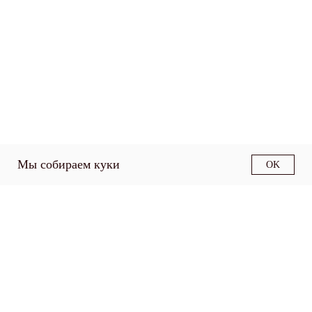
Мы собираем куки
OK
О факультете
Структура факультета
Образовательные
программы