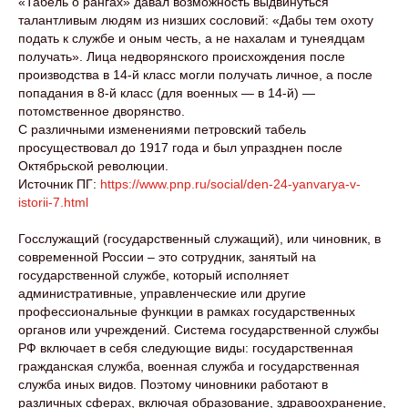
«Табель о рангах» давал возможность выдвинуться
талантливым людям из низших сословий: «Дабы тем охоту
подать к службе и оным честь, а не нахалам и тунеядцам
получать». Лица недворянского происхождения после
производства в 14-й класс могли получать личное, а после
попадания в 8-й класс (для военных — в 14-й) —
потомственное дворянство.
С различными изменениями петровский табель
просуществовал до 1917 года и был упразднен после
Октябрьской революции.
Источник ПГ:
https://www.pnp.ru/social/den-24-yanvarya-v-
istorii-7.html
Госслужащий (государственный служащий), или чиновник, в
современной России – это сотрудник, занятый на
государственной службе, который исполняет
административные, управленческие или другие
профессиональные функции в рамках государственных
органов или учреждений. Система государственной службы
РФ включает в себя следующие виды: государственная
гражданская служба, военная служба и государственная
служба иных видов. Поэтому чиновники работают в
различных сферах, включая образование, здравоохранение,