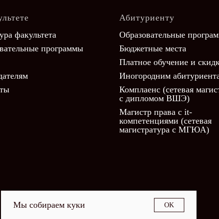
ультете
Абитуриенту
ура факультета
Образовательные програ
вательные программы
Бюджетные места
Платное обучение и скид
дателям
Иногородним абитуриент
кты
Комплаенс (сетевая магис
с дипломом ВШЭ)
Магистр права с it-
компетенциями (сетевая
магистратура с МГЮА)
Мы собираем куки
OK