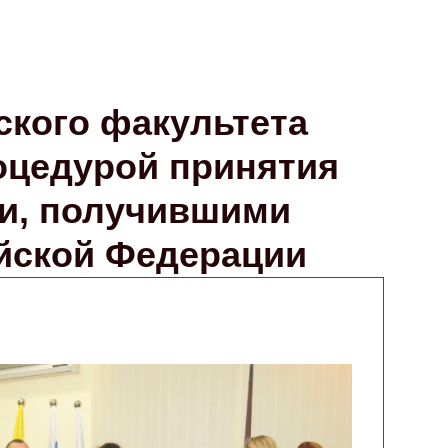
кого факультета
оцедурой принятия
и, получившими
йской Федерации