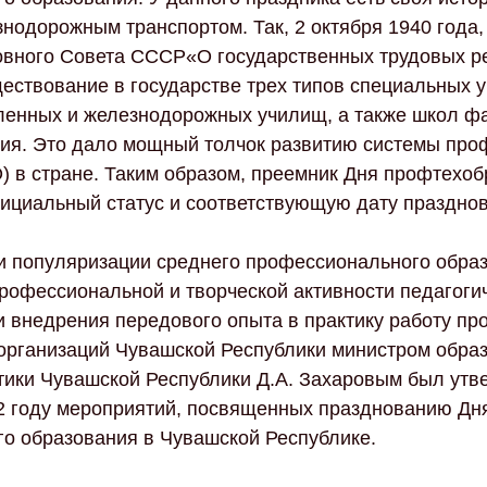
нодорожным транспортом. Так, 2 октября 1940 года,
вного Совета СССР«О государственных трудовых р
ествование в государстве трех типов специальных 
ленных и железнодорожных училищ, а также школ ф
ния. Это дало мощный толчок развитию системы про
) в стране. Таким образом, преемник Дня профтехоб
ициальный статус и соответствующую дату празднов
 и популяризации среднего профессионального обра
рофессиональной и творческой активности педагогич
и внедрения передового опыта в практику работу п
организаций Чувашской Республики министром обра
ики Чувашской Республики Д.А. Захаровым был утв
2 году мероприятий, посвященных празднованию Дн
о образования в Чувашской Республике.