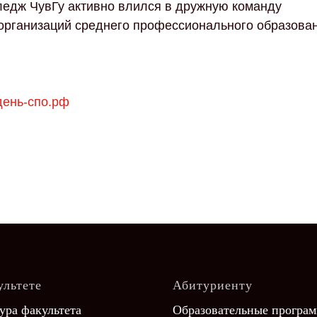
едж ЧувГу активно влился в дружную команду
организаций среднего профессионального образова
день-спо.рф
ультете
Абитуриенту
ура факультета
Образовательные програ