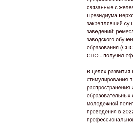
связанные с желез
Президиума Верхо
закреплявший сущ
заведений: ремес
заводского обуче
образования (СПО
СПО - получил оф
В целях развития
стимулирования п
распространения 
образовательных 
молодежной полит
проведения в 202
профессиональног