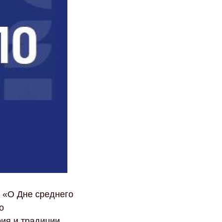
 «О Дне среднего
о
ия и традиции,