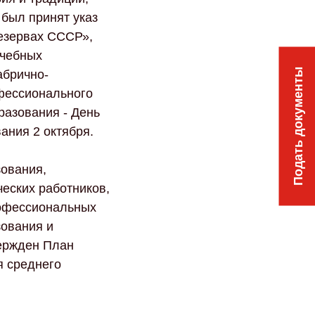
 был принят указ
езервах СССР»,
учебных
Подать документы
абрично-
фессионального
разования - День
ания 2 октября.
зования,
еских работников,
рофессиональных
зования и
ержден План
я среднего