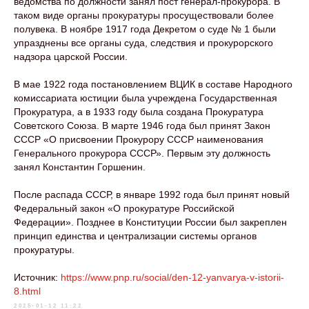
ведомства по должности занял пост генерал-прокурора. В
таком виде органы прокуратуры просуществовали более
полувека. В ноябре 1917 года Декретом о суде № 1 были
упразднены все органы суда, следствия и прокурорского
надзора царской России.
В мае 1922 года постановлением ВЦИК в составе Народного
комиссариата юстиции была учреждена Государственная
Прокуратура, а в 1933 году была создана Прокуратура
Советского Союза. В марте 1946 года был принят Закон
СССР «О присвоении Прокурору СССР наименования
Генерального прокурора СССР». Первым эту должность
занял Константин Горшенин.
После распада СССР, в январе 1992 года был принят новый
Федеральный закон «О прокуратуре Российской
Федерации». Позднее в Конституции России был закреплен
принцип единства и централизации системы органов
прокуратуры.
Источник:
https://www.pnp.ru/social/den-12-yanvarya-v-istorii-
8.html
2025-01-12 11:22