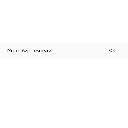
Мы собираем куки
OK
О факультете
Структура
факультета
Образовательные
программы
Наука