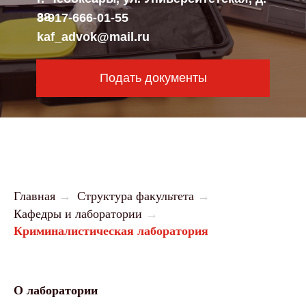
38
8-917-666-01-55
kaf_advok@mail.ru
Подать документы
Главная
→
Структура факультета
→
Кафедры и лаборатории
→
Криминалистическая лаборатория
О лаборатории