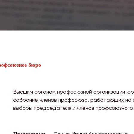
офсоюзное бюро
Высшим органом профсоюзной организации юр
собрание членов профсоюза, работающих на ф
выборы председателя и членов профсоюзного
— Сошко Ирина Александровна
Председатель