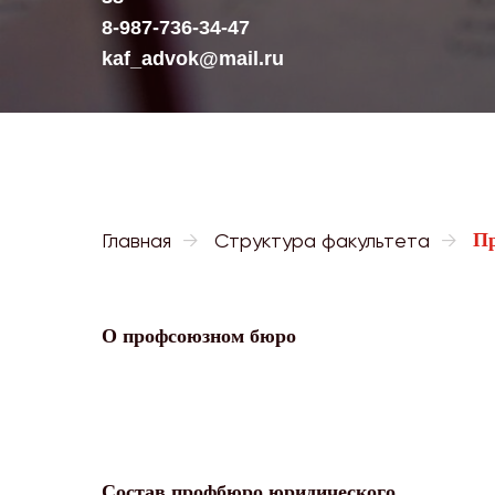
8-987-736-34-47
kaf_advok@mail.ru
Главная
→
Структура факультета
→
Пр
О профсоюзном бюро
Состав профбюро юридического